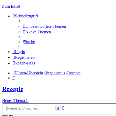
Zum Inhalt
Schnellzugriff
Unbeantwortete Themen
Aktive Themen
Suche
LogIn
Registrieren
Vegan-FAQ
Foren-Übersicht
Veganismus
Rezepte
Suche
Rezepte
Neues Thema
Erweiterte
Suche
Suche