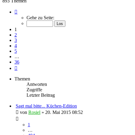
893 Themen
Seite
1
Gehe zu Seite:
von
36
1
2
3
4
5
…
36
Nächste
Themen
Antworten
Zugriffe
Letzter Beitrag
Sagt mal bitte... Küchen-Edition
von
Rosiel
» 20. Mai 2015 08:52
1
…