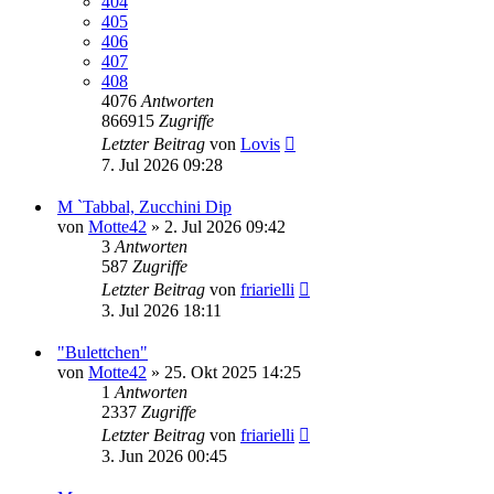
404
405
406
407
408
4076
Antworten
866915
Zugriffe
Letzter Beitrag
von
Lovis
7. Jul 2026 09:28
M `Tabbal, Zucchini Dip
von
Motte42
» 2. Jul 2026 09:42
3
Antworten
587
Zugriffe
Letzter Beitrag
von
friarielli
3. Jul 2026 18:11
"Bulettchen"
von
Motte42
» 25. Okt 2025 14:25
1
Antworten
2337
Zugriffe
Letzter Beitrag
von
friarielli
3. Jun 2026 00:45