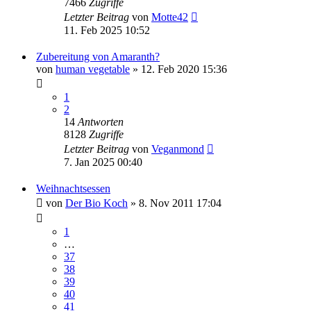
7466
Zugriffe
Letzter Beitrag
von
Motte42
11. Feb 2025 10:52
Zubereitung von Amaranth?
von
human vegetable
» 12. Feb 2020 15:36
1
2
14
Antworten
8128
Zugriffe
Letzter Beitrag
von
Veganmond
7. Jan 2025 00:40
Weihnachtsessen
von
Der Bio Koch
» 8. Nov 2011 17:04
1
…
37
38
39
40
41