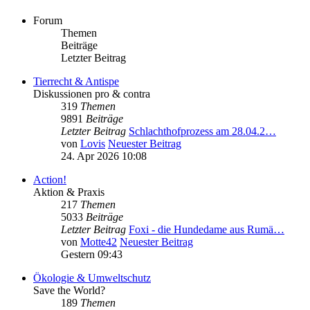
Forum
Themen
Beiträge
Letzter Beitrag
Tierrecht & Antispe
Diskussionen pro & contra
319
Themen
9891
Beiträge
Letzter Beitrag
Schlachthofprozess am 28.04.2…
von
Lovis
Neuester Beitrag
24. Apr 2026 10:08
Action!
Aktion & Praxis
217
Themen
5033
Beiträge
Letzter Beitrag
Foxi - die Hundedame aus Rumä…
von
Motte42
Neuester Beitrag
Gestern 09:43
Ökologie & Umweltschutz
Save the World?
189
Themen