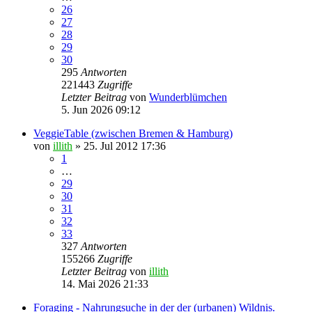
26
27
28
29
30
295
Antworten
221443
Zugriffe
Letzter Beitrag
von
Wunderblümchen
5. Jun 2026 09:12
VeggieTable (zwischen Bremen & Hamburg)
von
illith
» 25. Jul 2012 17:36
1
…
29
30
31
32
33
327
Antworten
155266
Zugriffe
Letzter Beitrag
von
illith
14. Mai 2026 21:33
Foraging - Nahrungsuche in der der (urbanen) Wildnis.