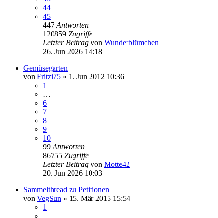
44
45
447
Antworten
120859
Zugriffe
Letzter Beitrag
von
Wunderblümchen
26. Jun 2026 14:18
Gemüsegarten
von
Fritzi75
» 1. Jun 2012 10:36
1
…
6
7
8
9
10
99
Antworten
86755
Zugriffe
Letzter Beitrag
von
Motte42
20. Jun 2026 10:03
Sammelthread zu Petitionen
von
VegSun
» 15. Mär 2015 15:54
1
…