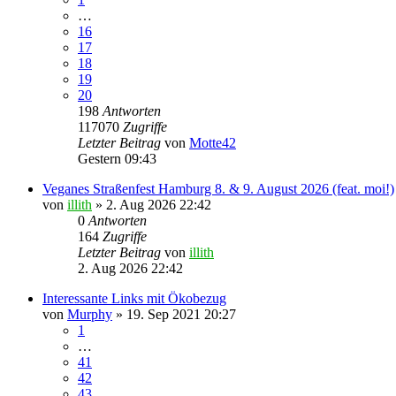
…
16
17
18
19
20
198
Antworten
117070
Zugriffe
Letzter Beitrag
von
Motte42
Gestern 09:43
Veganes Straßenfest Hamburg 8. & 9. August 2026 (feat. moi!)
von
illith
» 2. Aug 2026 22:42
0
Antworten
164
Zugriffe
Letzter Beitrag
von
illith
2. Aug 2026 22:42
Interessante Links mit Ökobezug
von
Murphy
» 19. Sep 2021 20:27
1
…
41
42
43