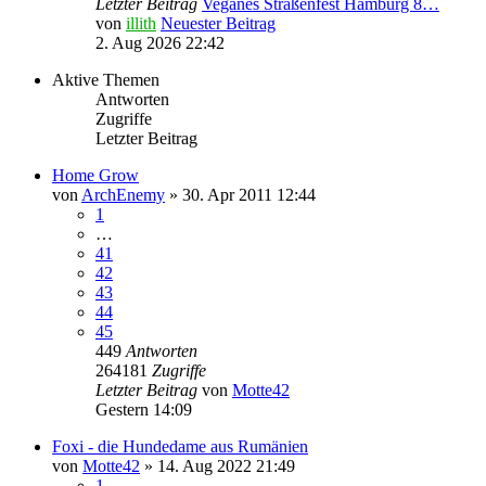
Letzter Beitrag
Veganes Straßenfest Hamburg 8…
von
illith
Neuester Beitrag
2. Aug 2026 22:42
Aktive Themen
Antworten
Zugriffe
Letzter Beitrag
Home Grow
von
ArchEnemy
» 30. Apr 2011 12:44
1
…
41
42
43
44
45
449
Antworten
264181
Zugriffe
Letzter Beitrag
von
Motte42
Gestern 14:09
Foxi - die Hundedame aus Rumänien
von
Motte42
» 14. Aug 2022 21:49
1