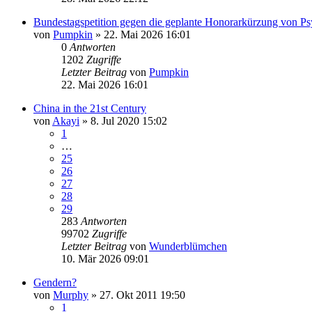
Bundestagspetition gegen die geplante Honorarkürzung von P
von
Pumpkin
» 22. Mai 2026 16:01
0
Antworten
1202
Zugriffe
Letzter Beitrag
von
Pumpkin
22. Mai 2026 16:01
China in the 21st Century
von
Akayi
» 8. Jul 2020 15:02
1
…
25
26
27
28
29
283
Antworten
99702
Zugriffe
Letzter Beitrag
von
Wunderblümchen
10. Mär 2026 09:01
Gendern?
von
Murphy
» 27. Okt 2011 19:50
1