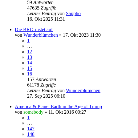
59
Antworten
47635
Zugriffe
Letzter Beitrag
von
Sappho
16. Okt 2025 11:31
Die BRD rüstet auf
von
Wunderblümchen
» 17. Okt 2023 11:30
1
…
12
13
14
15
16
157
Antworten
61178
Zugriffe
Letzter Beitrag
von
Wunderblümchen
27. Sep 2025 06:10
America & Planet Earth in the Age of Trump
von
somebody
» 11. Okt 2016 00:27
1
…
147
148