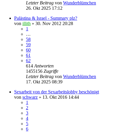
Letzter Beitrag
von
Wunderblümchen
26. Okt 2025 17:12
Palästina & Israel - Summary plz?
von
illith
» 30. Nov 2012 20:28
1
…
58
59
60
61
62
614
Antworten
1455156
Zugriffe
Letzter Beitrag
von
Wunderblümchen
17. Okt 2025 08:39
Sexarbeit von der Sexarbeitslobby beschönigt
von
schwarz
» 13. Okt 2016 14:44
1
2
3
4
5
6