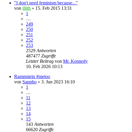
"I don't need feminism because..."
von
illith
» 15. Feb 2015 13:31
1
…
249
250
251
252
253
2529
Antworten
487477
Zugriffe
Letzter Beitrag
von
Mr. Kennedy
10. Feb 2026 10:13
Rammstein #metoo
von
Sappho
» 3. Jun 2023 16:10
1
…
11
12
13
14
15
143
Antworten
66620
Zugriffe