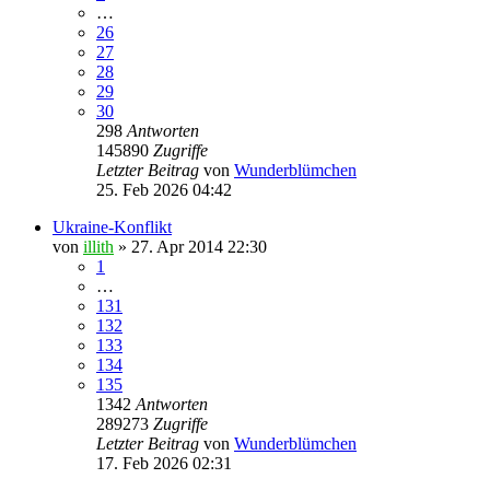
…
26
27
28
29
30
298
Antworten
145890
Zugriffe
Letzter Beitrag
von
Wunderblümchen
25. Feb 2026 04:42
Ukraine-Konflikt
von
illith
» 27. Apr 2014 22:30
1
…
131
132
133
134
135
1342
Antworten
289273
Zugriffe
Letzter Beitrag
von
Wunderblümchen
17. Feb 2026 02:31