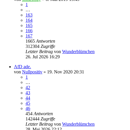
1
…
163
164
165
166
167
1665
Antworten
312304
Zugriffe
Letzter Beitrag
von
Wunderblümchen
26. Jul 2026 16:29
AfD ade.
von
Nullpositiv
» 19. Nov 2020 20:31
1
…
42
43
44
45
46
454
Antworten
142444
Zugriffe
Letzter Beitrag
von
Wunderblümchen
28. Mai 2026 22:12