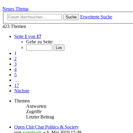
Neues Thema
Erweiterte Suche
Suche
423 Themen
Seite
1
von
17
Gehe zu Seite:
1
2
3
4
5
…
17
Nächste
Themen
Antworten
Zugriffe
Letzter Beitrag
Open Chit Chat Politics & Society
von
somebody
» 6. Mai 2019 15:49