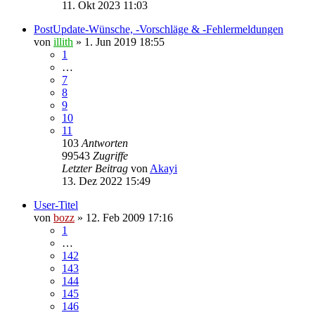
11. Okt 2023 11:03
PostUpdate-Wünsche, -Vorschläge & -Fehlermeldungen
von
illith
» 1. Jun 2019 18:55
1
…
7
8
9
10
11
103
Antworten
99543
Zugriffe
Letzter Beitrag
von
Akayi
13. Dez 2022 15:49
User-Titel
von
bozz
» 12. Feb 2009 17:16
1
…
142
143
144
145
146