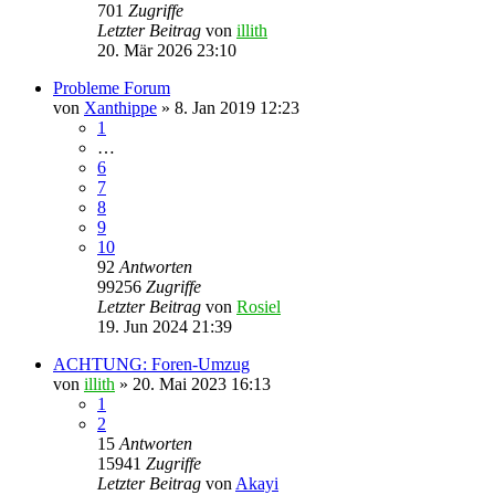
701
Zugriffe
Letzter Beitrag
von
illith
20. Mär 2026 23:10
Probleme Forum
von
Xanthippe
» 8. Jan 2019 12:23
1
…
6
7
8
9
10
92
Antworten
99256
Zugriffe
Letzter Beitrag
von
Rosiel
19. Jun 2024 21:39
ACHTUNG: Foren-Umzug
von
illith
» 20. Mai 2023 16:13
1
2
15
Antworten
15941
Zugriffe
Letzter Beitrag
von
Akayi