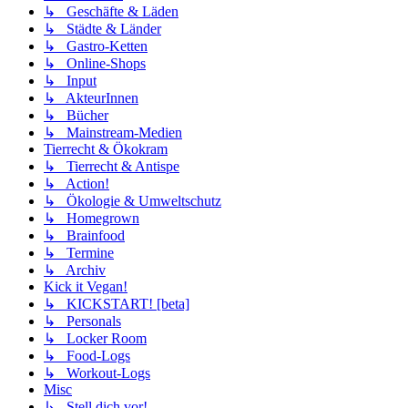
↳ Geschäfte & Läden
↳ Städte & Länder
↳ Gastro-Ketten
↳ Online-Shops
↳ Input
↳ AkteurInnen
↳ Bücher
↳ Mainstream-Medien
Tierrecht & Ökokram
↳ Tierrecht & Antispe
↳ Action!
↳ Ökologie & Umweltschutz
↳ Homegrown
↳ Brainfood
↳ Termine
↳ Archiv
Kick it Vegan!
↳ KICKSTART! [beta]
↳ Personals
↳ Locker Room
↳ Food-Logs
↳ Workout-Logs
Misc
↳ Stell dich vor!