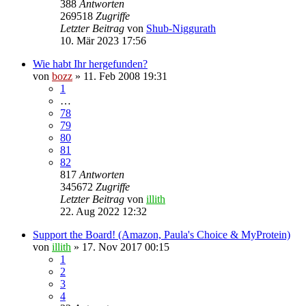
388
Antworten
269518
Zugriffe
Letzter Beitrag
von
Shub-Niggurath
10. Mär 2023 17:56
Wie habt Ihr hergefunden?
von
bozz
» 11. Feb 2008 19:31
1
…
78
79
80
81
82
817
Antworten
345672
Zugriffe
Letzter Beitrag
von
illith
22. Aug 2022 12:32
Support the Board! (Amazon, Paula's Choice & MyProtein)
von
illith
» 17. Nov 2017 00:15
1
2
3
4