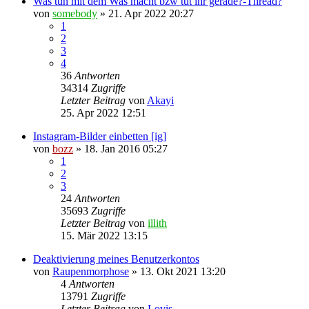
Was tun mit dem Was macht bzw tut ihr gerade?-Thread?
von
somebody
» 21. Apr 2022 20:27
1
2
3
4
36
Antworten
34314
Zugriffe
Letzter Beitrag
von
Akayi
25. Apr 2022 12:51
Instagram-Bilder einbetten [ig]
von
bozz
» 18. Jan 2016 05:27
1
2
3
24
Antworten
35693
Zugriffe
Letzter Beitrag
von
illith
15. Mär 2022 13:15
Deaktivierung meines Benutzerkontos
von
Raupenmorphose
» 13. Okt 2021 13:20
4
Antworten
13791
Zugriffe
Letzter Beitrag
von
Lovis