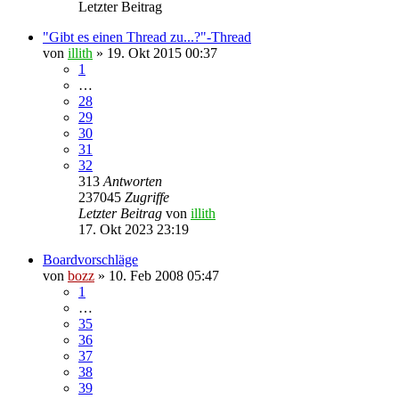
Letzter Beitrag
"Gibt es einen Thread zu...?"-Thread
von
illith
» 19. Okt 2015 00:37
1
…
28
29
30
31
32
313
Antworten
237045
Zugriffe
Letzter Beitrag
von
illith
17. Okt 2023 23:19
Boardvorschläge
von
bozz
» 10. Feb 2008 05:47
1
…
35
36
37
38
39