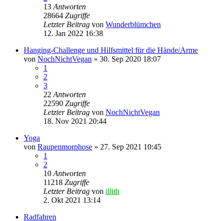
13
Antworten
28664
Zugriffe
Letzter Beitrag
von
Wunderblümchen
12. Jan 2022 16:38
Hanging-Challenge und Hilfsmittel für die Hände/Arme
von
NochNichtVegan
» 30. Sep 2020 18:07
1
2
3
22
Antworten
22590
Zugriffe
Letzter Beitrag
von
NochNichtVegan
18. Nov 2021 20:44
Yoga
von
Raupenmorphose
» 27. Sep 2021 10:45
1
2
10
Antworten
11218
Zugriffe
Letzter Beitrag
von
illith
2. Okt 2021 13:14
Radfahren