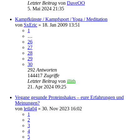
Letzter Beitrag
von
DaveOO
5. Mai 2024 21:35
Kampfkünste / Kampfsport / Yoga / Meditation
von
SxEric
» 18. Jan 2009 13:51
1
…
26
27
28
29
30
292
Antworten
144417
Zugriffe
Letzter Beitrag
von
illith
21. Apr 2024 09:25
Vegane gesunde Proteinshakes – eure Erfahrungen und
Meinungen?
von
leila04
» 30. Nov 2023 16:02
1
2
3
4
5