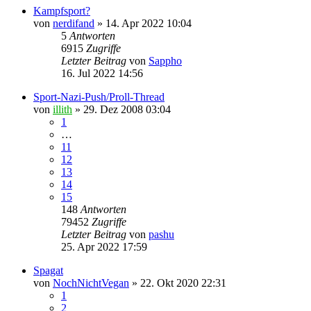
Kampfsport?
von
nerdifand
» 14. Apr 2022 10:04
5
Antworten
6915
Zugriffe
Letzter Beitrag
von
Sappho
16. Jul 2022 14:56
Sport-Nazi-Push/Proll-Thread
von
illith
» 29. Dez 2008 03:04
1
…
11
12
13
14
15
148
Antworten
79452
Zugriffe
Letzter Beitrag
von
pashu
25. Apr 2022 17:59
Spagat
von
NochNichtVegan
» 22. Okt 2020 22:31
1
2