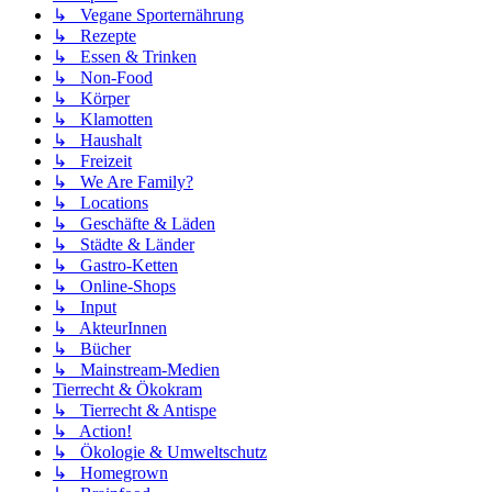
↳ Vegane Sporternährung
↳ Rezepte
↳ Essen & Trinken
↳ Non-Food
↳ Körper
↳ Klamotten
↳ Haushalt
↳ Freizeit
↳ We Are Family?
↳ Locations
↳ Geschäfte & Läden
↳ Städte & Länder
↳ Gastro-Ketten
↳ Online-Shops
↳ Input
↳ AkteurInnen
↳ Bücher
↳ Mainstream-Medien
Tierrecht & Ökokram
↳ Tierrecht & Antispe
↳ Action!
↳ Ökologie & Umweltschutz
↳ Homegrown