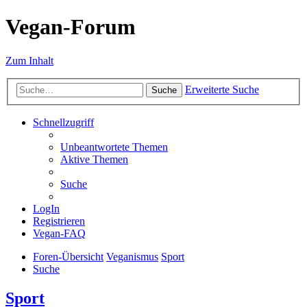
Vegan-Forum
Zum Inhalt
Erweiterte Suche
Suche
Schnellzugriff
Unbeantwortete Themen
Aktive Themen
Suche
LogIn
Registrieren
Vegan-FAQ
Foren-Übersicht
Veganismus
Sport
Suche
Sport