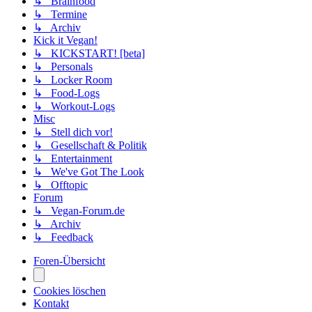
↳ Brainfood
↳ Termine
↳ Archiv
Kick it Vegan!
↳ KICKSTART! [beta]
↳ Personals
↳ Locker Room
↳ Food-Logs
↳ Workout-Logs
Misc
↳ Stell dich vor!
↳ Gesellschaft & Politik
↳ Entertainment
↳ We've Got The Look
↳ Offtopic
Forum
↳ Vegan-Forum.de
↳ Archiv
↳ Feedback
Foren-Übersicht
Cookies löschen
Kontakt