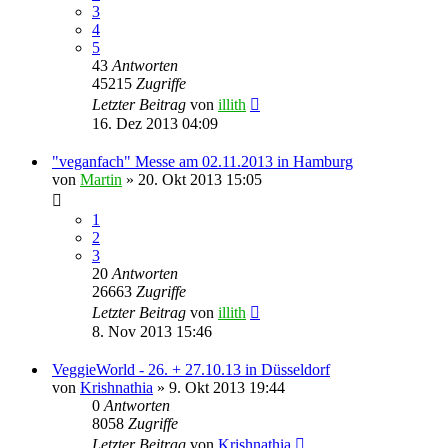
3
4
5
43
Antworten
45215
Zugriffe
Letzter Beitrag
von
illith
16. Dez 2013 04:09
"veganfach" Messe am 02.11.2013 in Hamburg
von
Martin
» 20. Okt 2013 15:05
1
2
3
20
Antworten
26663
Zugriffe
Letzter Beitrag
von
illith
8. Nov 2013 15:46
VeggieWorld - 26. + 27.10.13 in Düsseldorf
von
Krishnathia
» 9. Okt 2013 19:44
0
Antworten
8058
Zugriffe
Letzter Beitrag
von
Krishnathia