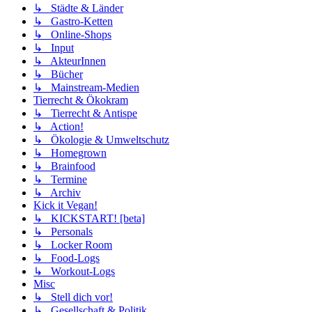
↳ Städte & Länder
↳ Gastro-Ketten
↳ Online-Shops
↳ Input
↳ AkteurInnen
↳ Bücher
↳ Mainstream-Medien
Tierrecht & Ökokram
↳ Tierrecht & Antispe
↳ Action!
↳ Ökologie & Umweltschutz
↳ Homegrown
↳ Brainfood
↳ Termine
↳ Archiv
Kick it Vegan!
↳ KICKSTART! [beta]
↳ Personals
↳ Locker Room
↳ Food-Logs
↳ Workout-Logs
Misc
↳ Stell dich vor!
↳ Gesellschaft & Politik