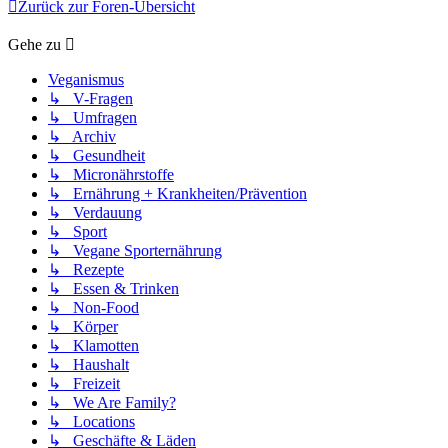
Zurück zur Foren-Übersicht
Gehe zu
Veganismus
↳ V-Fragen
↳ Umfragen
↳ Archiv
↳ Gesundheit
↳ Micronährstoffe
↳ Ernährung + Krankheiten/Prävention
↳ Verdauung
↳ Sport
↳ Vegane Sporternährung
↳ Rezepte
↳ Essen & Trinken
↳ Non-Food
↳ Körper
↳ Klamotten
↳ Haushalt
↳ Freizeit
↳ We Are Family?
↳ Locations
↳ Geschäfte & Läden