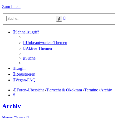
Zum Inhalt
Erweiterte
Suche
Suche
Schnellzugriff
Unbeantwortete Themen
Aktive Themen
Suche
LogIn
Registrieren
Vegan-FAQ
Foren-Übersicht
Tierrecht & Ökokram
Termine
Archiv
Suche
Archiv
Neues Thema