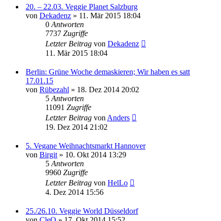
20. – 22.03. Veggie Planet Salzburg
von
Dekadenz
» 11. Mär 2015 18:04
0
Antworten
7737
Zugriffe
Letzter Beitrag
von
Dekadenz
11. Mär 2015 18:04
Berlin: Grüne Woche demaskieren; Wir haben es satt
17.01.15
von
Rübezahl
» 18. Dez 2014 20:02
5
Antworten
11091
Zugriffe
Letzter Beitrag
von
Anders
19. Dez 2014 21:02
5. Vegane Weihnachtsmarkt Hannover
von
Birgit
» 10. Okt 2014 13:29
5
Antworten
9960
Zugriffe
Letzter Beitrag
von
HelLo
4. Dez 2014 15:56
25./26.10. Veggie World Düsseldorf
von
CleO
» 17. Okt 2014 15:52