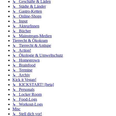
↳ Geschäfte & Läden
↳ Städte & Länder
↳ Gastro-Ketten
↳ Online-Shops
↳ Input
↳ AkteurInnen
↳ Bücher
↳ Mainstream-Medien
Tierrecht & Ökokram
↳ Tierrecht & Antispe
↳ Action!
↳ Ökologie & Umweltschutz
↳ Homegrown
↳ Brainfood
↳ Termine
↳ Archiv
Kick it Vegan!
↳ KICKSTART! [beta]
↳ Personals
↳ Locker Room
↳ Food-Logs
↳ Workout-Logs
Misc
↳ Stell dich vor!