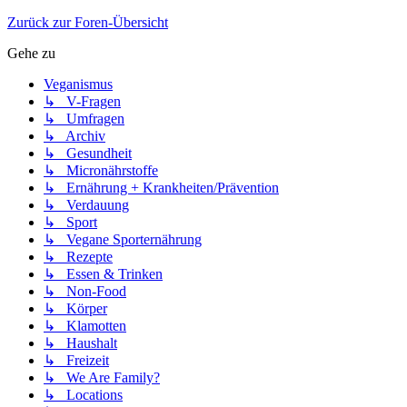
Zurück zur Foren-Übersicht
Gehe zu
Veganismus
↳ V-Fragen
↳ Umfragen
↳ Archiv
↳ Gesundheit
↳ Micronährstoffe
↳ Ernährung + Krankheiten/Prävention
↳ Verdauung
↳ Sport
↳ Vegane Sporternährung
↳ Rezepte
↳ Essen & Trinken
↳ Non-Food
↳ Körper
↳ Klamotten
↳ Haushalt
↳ Freizeit
↳ We Are Family?
↳ Locations