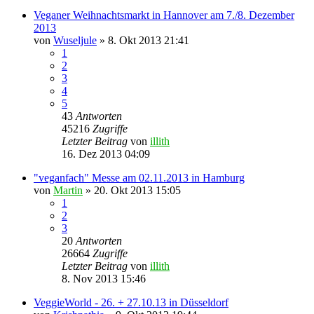
Veganer Weihnachtsmarkt in Hannover am 7./8. Dezember
2013
von
Wuseljule
» 8. Okt 2013 21:41
1
2
3
4
5
43
Antworten
45216
Zugriffe
Letzter Beitrag
von
illith
16. Dez 2013 04:09
"veganfach" Messe am 02.11.2013 in Hamburg
von
Martin
» 20. Okt 2013 15:05
1
2
3
20
Antworten
26664
Zugriffe
Letzter Beitrag
von
illith
8. Nov 2013 15:46
VeggieWorld - 26. + 27.10.13 in Düsseldorf