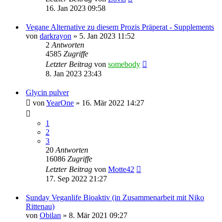
16. Jan 2023 09:58
Vegane Alternative zu diesem Prozis Präperat - Supplements
von
darkrayon
» 5. Jan 2023 11:52
2
Antworten
4585
Zugriffe
Letzter Beitrag
von
somebody
8. Jan 2023 23:43
Glycin pulver
von
YearOne
» 16. Mär 2022 14:27
1
2
3
20
Antworten
16086
Zugriffe
Letzter Beitrag
von
Motte42
17. Sep 2022 21:27
Sunday Veganlife Bioaktiv (in Zusammenarbeit mit Niko
Rittenau)
von
Obilan
» 8. Mär 2021 09:27