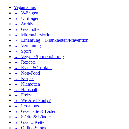
Veganismus
↳ V-Fragen
↳ Umfragen
↳ Archiv
↳ Gesundheit
↳ Micronährstoffe
↳ Ernährung + Krankheiten/Prävention
↳ Verdauung
↳ Sport
↳ Vegane Sporternährung
↳ Rezepte
↳ Essen & Trinken
↳ Non-Food
↳ Körper
↳ Klamotten
↳ Haushalt
↳ Freizeit
↳ We Are Family?
↳ Locations
↳ Geschäfte & Läden
↳ Städte & Länder
↳ Gastro-Ketten
↳ Online-Shops