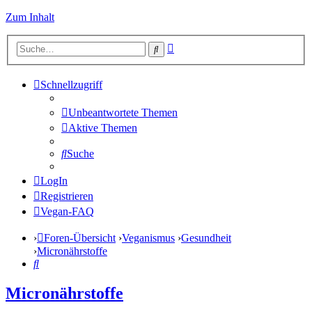
Zum Inhalt
Erweiterte
Suche
Suche
Schnellzugriff
Unbeantwortete Themen
Aktive Themen
Suche
LogIn
Registrieren
Vegan-FAQ
Foren-Übersicht
Veganismus
Gesundheit
Micronährstoffe
Suche
Micronährstoffe