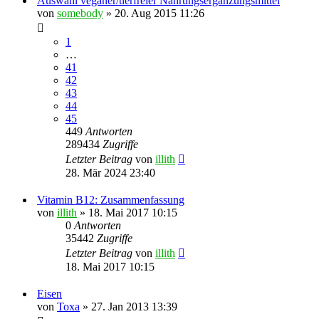
Auswahl veganer/tierfreier Nahrungsergänzungsmittel
von
somebody
» 20. Aug 2015 11:26
1
…
41
42
43
44
45
449
Antworten
289434
Zugriffe
Letzter Beitrag
von
illith
28. Mär 2024 23:40
Vitamin B12: Zusammenfassung
von
illith
» 18. Mai 2017 10:15
0
Antworten
35442
Zugriffe
Letzter Beitrag
von
illith
18. Mai 2017 10:15
Eisen
von
Toxa
» 27. Jan 2013 13:39