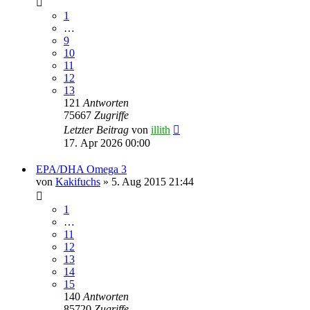
1
…
9
10
11
12
13
121
Antworten
75667
Zugriffe
Letzter Beitrag
von
illith
17. Apr 2026 00:00
EPA/DHA Omega 3
von
Kakifuchs
» 5. Aug 2015 21:44
1
…
11
12
13
14
15
140
Antworten
85720
Zugriffe