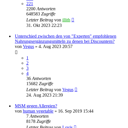
221
2200
Antworten
648583
Zugriffe
Letzter Beitrag
von
illith
31. Okt 2023 22:23
Unterschied zwischen den von "Experten" empfohlenen
Nahrungsergänzungsmitteln zu denen bei Discountern?
von
Vegus
» 4. Aug 2023 20:57
1
2
3
4
36
Antworten
15682
Zugriffe
Letzter Beitrag
von
Vegus
24. Aug 2023 21:39
MSM gegen Allergien?
von
human vegetable
» 16. Sep 2019 15:44
7
Antworten
8178
Zugriffe
Letzter Beitrag
von
Lovis