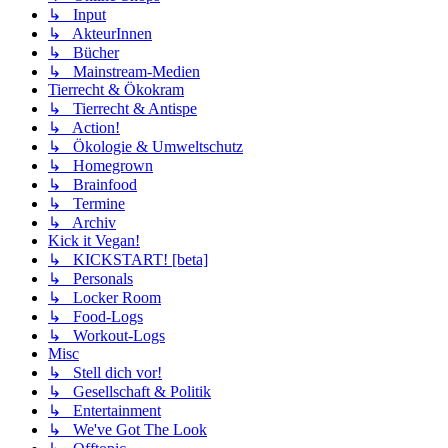
↳ Input
↳ AkteurInnen
↳ Bücher
↳ Mainstream-Medien
Tierrecht & Ökokram
↳ Tierrecht & Antispe
↳ Action!
↳ Ökologie & Umweltschutz
↳ Homegrown
↳ Brainfood
↳ Termine
↳ Archiv
Kick it Vegan!
↳ KICKSTART! [beta]
↳ Personals
↳ Locker Room
↳ Food-Logs
↳ Workout-Logs
Misc
↳ Stell dich vor!
↳ Gesellschaft & Politik
↳ Entertainment
↳ We've Got The Look