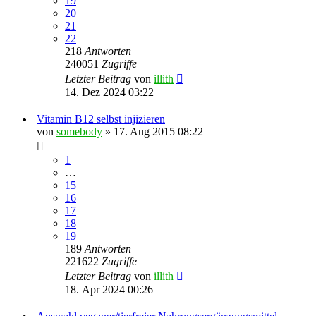
19
20
21
22
218
Antworten
240051
Zugriffe
Letzter Beitrag
von
illith
14. Dez 2024 03:22
Vitamin B12 selbst injizieren
von
somebody
» 17. Aug 2015 08:22
1
…
15
16
17
18
19
189
Antworten
221622
Zugriffe
Letzter Beitrag
von
illith
18. Apr 2024 00:26