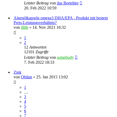
Letzter Beitrag
von
das Berteltier
20. Feb 2022 10:59
Algenölkapseln omega3 DHA/EPA - Produkt mit bestem
Preis-Leistungsverhältnis?
von
illith
» 14. Nov 2021 16:32
1
2
12
Antworten
12101
Zugriffe
Letzter Beitrag
von
somebody
7. Feb 2022 18:33
Zink
von
Obilan
» 25. Jan 2015 13:02
1
…
3
4
5
6
7