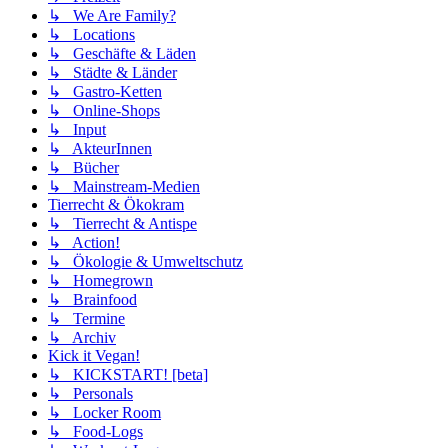
↳ We Are Family?
↳ Locations
↳ Geschäfte & Läden
↳ Städte & Länder
↳ Gastro-Ketten
↳ Online-Shops
↳ Input
↳ AkteurInnen
↳ Bücher
↳ Mainstream-Medien
Tierrecht & Ökokram
↳ Tierrecht & Antispe
↳ Action!
↳ Ökologie & Umweltschutz
↳ Homegrown
↳ Brainfood
↳ Termine
↳ Archiv
Kick it Vegan!
↳ KICKSTART! [beta]
↳ Personals
↳ Locker Room
↳ Food-Logs