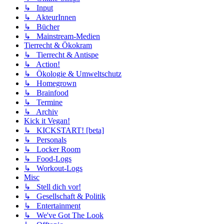
↳ Input
↳ AkteurInnen
↳ Bücher
↳ Mainstream-Medien
Tierrecht & Ökokram
↳ Tierrecht & Antispe
↳ Action!
↳ Ökologie & Umweltschutz
↳ Homegrown
↳ Brainfood
↳ Termine
↳ Archiv
Kick it Vegan!
↳ KICKSTART! [beta]
↳ Personals
↳ Locker Room
↳ Food-Logs
↳ Workout-Logs
Misc
↳ Stell dich vor!
↳ Gesellschaft & Politik
↳ Entertainment
↳ We've Got The Look