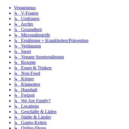
Veganismus
↳ V-Fragen
↳ Umfragen
↳ Archiv
↳ Gesundheit
↳ Micronährstoffe
↳ Ernährung + Krankheiten/Prävention
↳ Verdauung
↳ Sport
↳ Vegane Sporternährung
↳ Rezepte
↳ Essen & Trinken
↳ Non-Food
↳ Körper
↳ Klamotten
↳ Haushalt
↳ Freizeit
↳ We Are Family?
↳ Locations
↳ Geschäfte & Läden
↳ Städte & Länder
↳ Gastro-Ketten
↳ Online-Shops