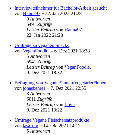
Interviewteilnehmer für Bachelor-Arbeit gesucht
von
Hanna97
» 22. Jan 2022 21:28
0
Antworten
5491
Zugriffe
Letzter Beitrag
von
Hanna97
22. Jan 2022 21:28
Umfrage zu veganen Snacks
von
VeganFoodie.
» 6. Dez 2021 18:38
5
Antworten
5941
Zugriffe
Letzter Beitrag
von
VeganFoodie.
9. Dez 2021 18:32
Befragung von Veganer*innen/Vegetarier*innen
von
jonasbehre1
» 7. Dez 2021 22:55
8
Antworten
6011
Zugriffe
Letzter Beitrag
von
Lovis
9. Dez 2021 13:22
Umfrage Vegane Fleischersatzprodukte
von
lasafi-ru
» 14. Okt 2021 14:15
5
Antworten