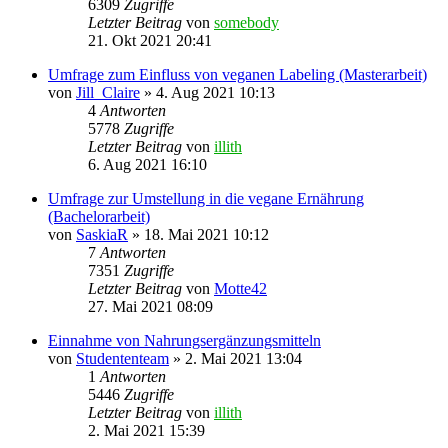
6309
Zugriffe
Letzter Beitrag
von
somebody
21. Okt 2021 20:41
Umfrage zum Einfluss von veganen Labeling (Masterarbeit)
von
Jill_Claire
» 4. Aug 2021 10:13
4
Antworten
5778
Zugriffe
Letzter Beitrag
von
illith
6. Aug 2021 16:10
Umfrage zur Umstellung in die vegane Ernährung
(Bachelorarbeit)
von
SaskiaR
» 18. Mai 2021 10:12
7
Antworten
7351
Zugriffe
Letzter Beitrag
von
Motte42
27. Mai 2021 08:09
Einnahme von Nahrungsergänzungsmitteln
von
Studententeam
» 2. Mai 2021 13:04
1
Antworten
5446
Zugriffe
Letzter Beitrag
von
illith
2. Mai 2021 15:39