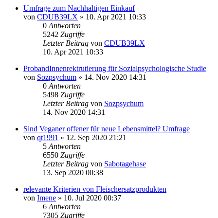
Umfrage zum Nachhaltigen Einkauf
von
CDUB39LX
» 10. Apr 2021 10:33
0
Antworten
5242
Zugriffe
Letzter Beitrag
von
CDUB39LX
10. Apr 2021 10:33
ProbandInnenrektrutierung für Sozialpsychologische Studie
von
Sozpsychum
» 14. Nov 2020 14:31
0
Antworten
5498
Zugriffe
Letzter Beitrag
von
Sozpsychum
14. Nov 2020 14:31
Sind Veganer offener für neue Lebensmittel? Umfrage
von
qt1991
» 12. Sep 2020 21:21
5
Antworten
6550
Zugriffe
Letzter Beitrag
von
Sabotagehase
13. Sep 2020 00:38
relevante Kriterien von Fleischersatzprodukten
von
Imene
» 10. Jul 2020 00:37
6
Antworten
7305
Zugriffe