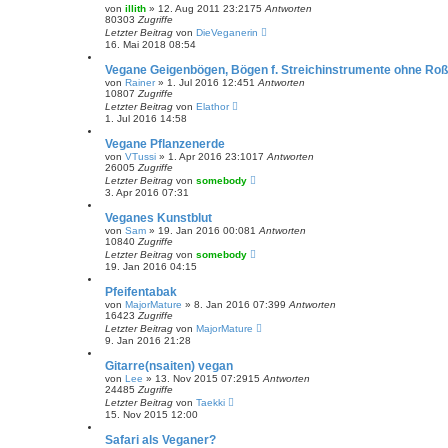
von
illith
» 12. Aug 2011 23:21
75
Antworten
80303
Zugriffe
Letzter Beitrag
von
DieVeganerin
16. Mai 2018 08:54
Vegane Geigenbögen, Bögen f. Streichinstrumente ohne Ro
von
Rainer
» 1. Jul 2016 12:45
1
Antworten
10807
Zugriffe
Letzter Beitrag
von
Elathor
1. Jul 2016 14:58
Vegane Pflanzenerde
von
VTussi
» 1. Apr 2016 23:10
17
Antworten
26005
Zugriffe
Letzter Beitrag
von
somebody
3. Apr 2016 07:31
Veganes Kunstblut
von
Sam
» 19. Jan 2016 00:08
1
Antworten
10840
Zugriffe
Letzter Beitrag
von
somebody
19. Jan 2016 04:15
Pfeifentabak
von
MajorMature
» 8. Jan 2016 07:39
9
Antworten
16423
Zugriffe
Letzter Beitrag
von
MajorMature
9. Jan 2016 21:28
Gitarre(nsaiten) vegan
von
Lee
» 13. Nov 2015 07:29
15
Antworten
24485
Zugriffe
Letzter Beitrag
von
Taekki
15. Nov 2015 12:00
Safari als Veganer?