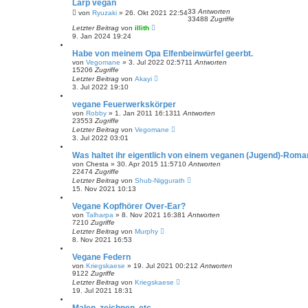
Larp vegan
33
Antworten
von
Ryuzaki
» 26. Okt 2021 22:54
33488
Zugriffe
Letzter Beitrag
von
illith
9. Jan 2024 19:24
Habe von meinem Opa Elfenbeinwürfel geerbt.
von
Vegomane
» 3. Jul 2022 02:57
11
Antworten
15206
Zugriffe
Letzter Beitrag
von
Akayi
3. Jul 2022 19:10
vegane Feuerwerkskörper
von
Robby
» 1. Jan 2011 16:13
11
Antworten
23553
Zugriffe
Letzter Beitrag
von
Vegomane
3. Jul 2022 03:01
Was haltet ihr eigentlich von einem veganen (Jugend)-Roma
von
Chesta
» 30. Apr 2015 11:57
10
Antworten
22474
Zugriffe
Letzter Beitrag
von
Shub-Niggurath
15. Nov 2021 10:13
Vegane Kopfhörer Over-Ear?
von
Talharpa
» 8. Nov 2021 16:38
1
Antworten
7210
Zugriffe
Letzter Beitrag
von
Murphy
8. Nov 2021 16:53
Vegane Federn
von
Kriegskaese
» 19. Jul 2021 00:21
2
Antworten
9122
Zugriffe
Letzter Beitrag
von
Kriegskaese
19. Jul 2021 18:31