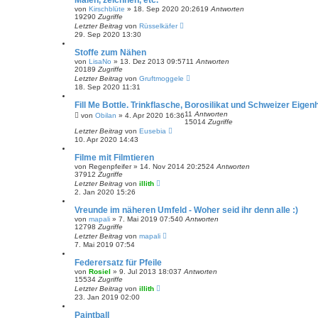
Malen, zeichnen, etc.
von
Kirschblüte
» 18. Sep 2020 20:26
19
Antworten
19290
Zugriffe
Letzter Beitrag
von
Rüsselkäfer
29. Sep 2020 13:30
Stoffe zum Nähen
von
LisaNo
» 13. Dez 2013 09:57
11
Antworten
20189
Zugriffe
Letzter Beitrag
von
Gruftmoggele
18. Sep 2020 11:31
Fill Me Bottle. Trinkflasche, Borosilikat und Schweizer Eigenh
11
Antworten
von
Obilan
» 4. Apr 2020 16:36
15014
Zugriffe
Letzter Beitrag
von
Eusebia
10. Apr 2020 14:43
Filme mit Filmtieren
von
Regenpfeifer
» 14. Nov 2014 20:25
24
Antworten
37912
Zugriffe
Letzter Beitrag
von
illith
2. Jan 2020 15:26
Vreunde im näheren Umfeld - Woher seid ihr denn alle :)
von
mapali
» 7. Mai 2019 07:54
0
Antworten
12798
Zugriffe
Letzter Beitrag
von
mapali
7. Mai 2019 07:54
Federersatz für Pfeile
von
Rosiel
» 9. Jul 2013 18:03
7
Antworten
15534
Zugriffe
Letzter Beitrag
von
illith
23. Jan 2019 02:00
Paintball