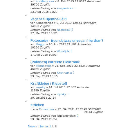
von
intotheocean
» 8. Feb 2015 17:03
27
Antworten
39766
Zugriffe
Letzter Beitrag
von
xvegaminax
23. Aug 2015 21:20
Veganes Djembe-Fell?
von
Chaomaniac
» 9. Jul 2013 12:46
4
Antworten
14926
Zugriffe
Letzter Beitrag
von
Nachtblau
27. Mai 2015 10:52
Fotopapier - irgendetwas unvegan hierdran?
von
Reggo
» 16. Apr 2015 21:10
1
Antworten
10296
Zugriffe
Letzter Beitrag
von
Wuseljule
17. Apr 2015 10:07
(Politisch) korrekte Elektronik
von
Krishnathia
» 21. Sep 2013 23:58
34
Antworten
46069
Zugriffe
Letzter Beitrag
von
Krishnathia
23. Sep 2013 16:15
Kraftkleber / Klebstoff
von
myrsky
» 14. Jul 2013 12:00
2
Antworten
11789
Zugriffe
Letzter Beitrag
von
myrsky
20. Jul 2013 22:14
stricken
16
Antworten
von
Eumelchen
» 12. Okt 2011 15:26
29113
Zugriffe
Letzter Beitrag
von
lotteantiheldin
23. Okt 2012 20:24
Neues Thema