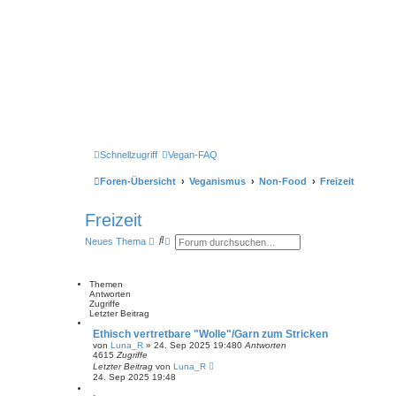
Schnellzugriff
Vegan-FAQ
Foren-Übersicht
Veganismus
Non-Food
Freizeit
Freizeit
S
E
Neues Thema
u
r
c
w
h
e
e
i
Themen
t
Antworten
e
Zugriffe
r
Letzter Beitrag
t
Ethisch vertretbare "Wolle"/Garn zum Stricken
e
S
von
Luna_R
» 24. Sep 2025 19:48
0
Antworten
4615
Zugriffe
u
c
Letzter Beitrag
von
Luna_R
h
24. Sep 2025 19:48
e