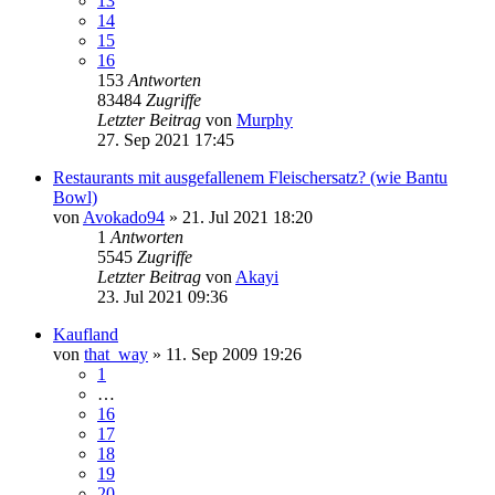
13
14
15
16
153
Antworten
83484
Zugriffe
Letzter Beitrag
von
Murphy
27. Sep 2021 17:45
Restaurants mit ausgefallenem Fleischersatz? (wie Bantu
Bowl)
von
Avokado94
» 21. Jul 2021 18:20
1
Antworten
5545
Zugriffe
Letzter Beitrag
von
Akayi
23. Jul 2021 09:36
Kaufland
von
that_way
» 11. Sep 2009 19:26
1
…
16
17
18
19
20