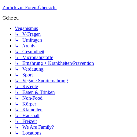
Zurück zur Foren-Übersicht
Gehe zu
Veganismus
↳ V-Fragen
↳ Umfragen
↳ Archiv
↳ Gesundheit
↳ Micronährstoffe
↳ Ernährung + Krankheiten/Prävention
↳ Verdauung
↳ Sport
↳ Vegane Sporternährung
↳ Rezepte
↳ Essen & Trinken
↳ Non-Food
↳ Körper
↳ Klamotten
↳ Haushalt
↳ Freizeit
↳ We Are Family?
↳ Locations