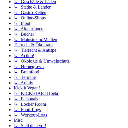
↳ Geschäfte & Läden
↳ Städte & Länder
↳ Gastro-Ketten
↳ Online-Shops
↳ Input
↳ AkteurInnen
↳ Bücher
↳ Mainstream-Medien
Tierrecht & Ökokram
↳ Tierrecht & Antispe
↳ Action!
↳ Ökologie & Umweltschutz
↳ Homegrown
↳ Brainfood
↳ Termine
↳ Archiv
Kick it Vegan!
↳ KICKSTART! [beta]
↳ Personals
↳ Locker Room
↳ Food-Logs
↳ Workout-Logs
Misc
↳ Stell dich vor!