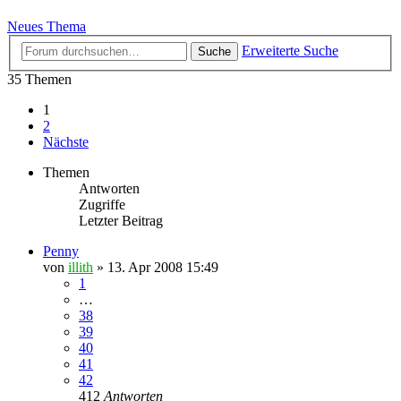
Neues Thema
Erweiterte Suche
Suche
35 Themen
1
2
Nächste
Themen
Antworten
Zugriffe
Letzter Beitrag
Penny
von
illith
» 13. Apr 2008 15:49
1
…
38
39
40
41
42
412
Antworten