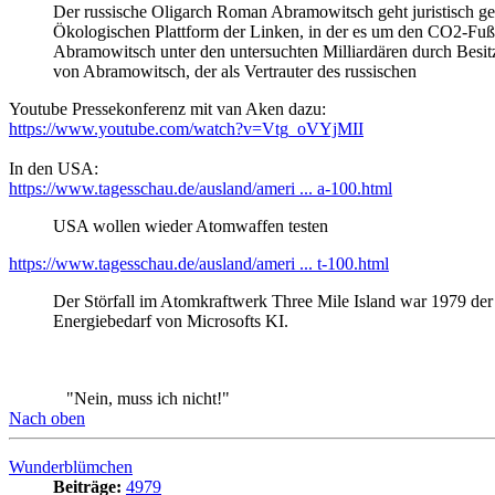
Abramowitsch unter den untersuchten Milliardären durch Bes
von Abramowitsch, der als Vertrauter des russischen
Youtube Pressekonferenz mit van Aken dazu:
https://www.youtube.com/watch?v=Vtg_oVYjMII
In den USA:
https://www.tagesschau.de/ausland/ameri ... a-100.html
USA wollen wieder Atomwaffen testen
https://www.tagesschau.de/ausland/ameri ... t-100.html
Der Störfall im Atomkraftwerk Three Mile Island war 1979 der 
Energiebedarf von Microsofts KI.
"Nein, muss ich nicht!"
Nach oben
Wunderblümchen
Beiträge:
4979
Registriert:
14.03.2013
Zitieren