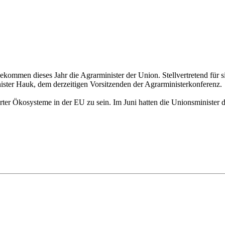
ekommen dieses Jahr die Agrarminister der Union. Stellvertretend für
ster Hauk, dem derzeitigen Vorsitzenden der Agrarministerkonferenz.
ter Ökosysteme in der EU zu sein. Im Juni hatten die Unionsminister 
s for Future, Omas for Future und Scientists for Future – haben gemei