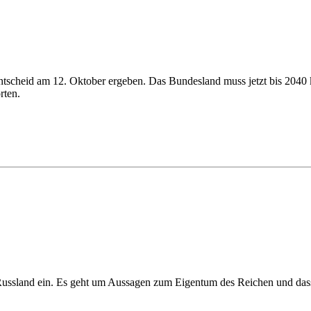
scheid am 12. Oktober ergeben. Das Bundesland muss jetzt bis 2040 kl
rten.
s Russland ein. Es geht um Aussagen zum Eigentum des Reichen und das
n die deutsche Linkspartei vor. Wie der Linke-Vorsitzende Jan van Aken 
druck von Milliardären ging. Die Plattform berief sich auf eine Studi