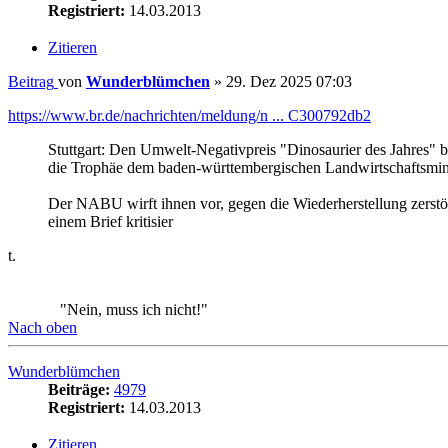
Beitrag
von
Wunderblümchen
»
29. Dez 2025 07:03
https://www.br.de/nachrichten/meldung/n ... C300792db2
Stuttgart: Den Umwelt-Negativpreis "Dinosaurier des Jahres" b
die Trophäe dem baden-württembergischen Landwirtschaftsmini
Der NABU wirft ihnen vor, gegen die Wiederherstellung zerstör
einem Brief kritisier
t.
"Nein, muss ich nicht!"
Nach oben
Wunderblümchen
Beiträge:
4979
Registriert:
14.03.2013
Zitieren
Beitrag
von
Wunderblümchen
»
17. Feb 2026 05:05
https://www.daz-augsburg.de/klima-wahl- ... st-online/
Augsburger Klimagruppen – darunter Fridays for Future, Parent