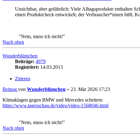
Beiträge:
4979
Registriert:
14.03.2013
Zitieren
Beitrag
von
Wunderblümchen
»
23. Mär 2026 17:23
Klimaklagen gegen BMW und Mercedes scheitern
https://www.tagesschau.de/video/video-1568046.html
"Nein, muss ich nicht!"
Nach oben
Wunderblümchen
Beiträge:
4979
Registriert:
14.03.2013
Zitieren
Beitrag
von
Wunderblümchen
»
25. Jun 2026 10:01
Kraftstoff aus Algen?
https://erneuerbarekraftstoffe.de/gloss ... aftstoffe/
"Nein, muss ich nicht!"
Nach oben