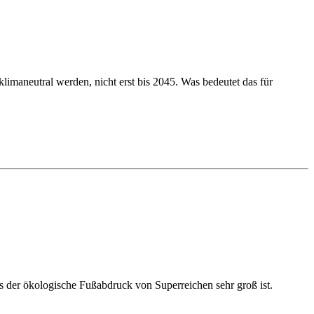
imaneutral werden, nicht erst bis 2045. Was bedeutet das für
s der ökologische Fußabdruck von Superreichen sehr groß ist.
mitteilte, ist der Anlass eine vier Jahre alte Erklärung der
e US-amerikanischer Wissenschaftler, der zufolge