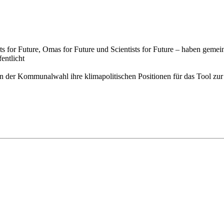
entlicht
 der Kommu­nal­wahl ihre klima­politi­schen Positi­onen für das Tool zur
 Schadstoffe, die mit Erkrankungen wie Krebs oder Unfruchtbarkeit i
smetik- und Kinderartikel auf Schadstoffe zu prüfen.