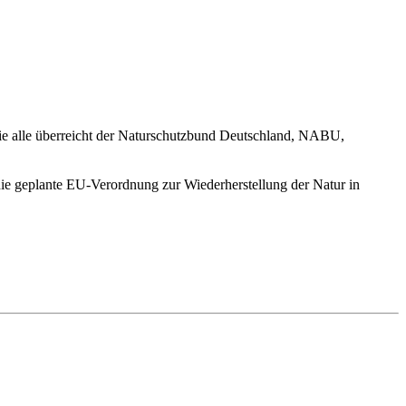
 sie alle überreicht der Naturschutzbund Deutschland, NABU,
die geplante EU-Verordnung zur Wiederherstellung der Natur in
nsam mit der gemein­nützigen Klima­schutz­organi­sation German