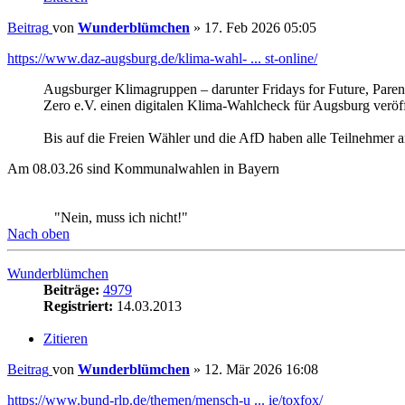
Zero e.V. einen digitalen Klima-Wahlcheck für Augsburg veröff
Bis auf die Freien Wähler und die AfD haben alle Teil­nehmer an
Am 08.03.26 sind Kommunalwahlen in Bayern
"Nein, muss ich nicht!"
Nach oben
Wunderblümchen
Beiträge:
4979
Registriert:
14.03.2013
Zitieren
Beitrag
von
Wunderblümchen
»
12. Mär 2026 16:08
https://www.bund-rlp.de/themen/mensch-u ... ie/toxfox/
Unsichtbar, aber gefährlich: Viele Alltagsprodukte enthalten
einen Produktcheck entwickelt, der Verbraucher*innen hilft, Ko
"Nein, muss ich nicht!"
Nach oben
Wunderblümchen