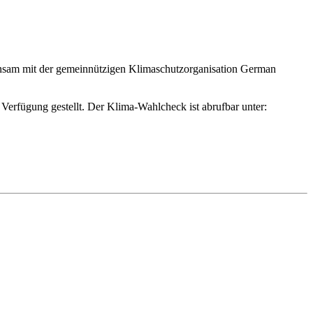
 Ver­fügung gestellt. Der Klima-Wahlcheck ist abrufbar unter:
n Verbindung gebracht werden. Der BUND hat mit dem ToxFox