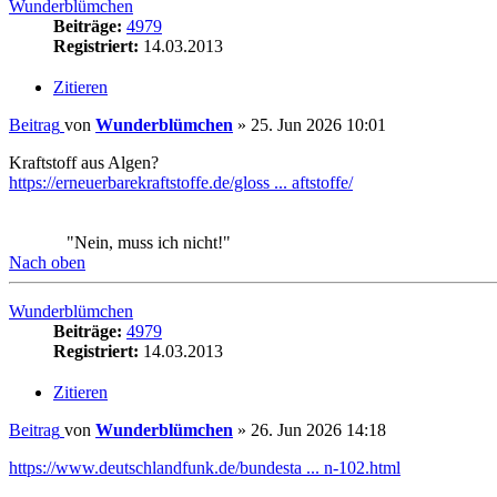
Wunderblümchen
Beiträge:
4979
Registriert:
14.03.2013
Zitieren
Beitrag
von
Wunderblümchen
»
26. Jun 2026 14:18
https://www.deutschlandfunk.de/bundesta ... n-102.html
Der Bundestag hat das Klagerecht von Umweltverbänden einges
"Nein, muss ich nicht!"
Nach oben
Antworten
Druckansicht
Anzeigen:
Sortiere nach:
Richt
448 Beiträge