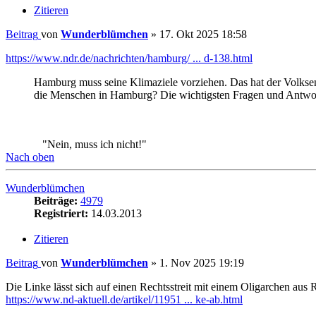
Zitieren
Beitrag
von
Wunderblümchen
»
17. Okt 2025 18:58
https://www.ndr.de/nachrichten/hamburg/ ... d-138.html
Hamburg muss seine Klimaziele vorziehen. Das hat der Volksent
die Menschen in Hamburg? Die wichtigsten Fragen und Antwo
"Nein, muss ich nicht!"
Nach oben
Wunderblümchen
Beiträge:
4979
Registriert:
14.03.2013
Zitieren
Beitrag
von
Wunderblümchen
»
1. Nov 2025 19:19
Die Linke lässt sich auf einen Rechtsstreit mit einem Oligarchen au
https://www.nd-aktuell.de/artikel/11951 ... ke-ab.html
Der russische Oligarch Roman Abramowitsch geht juristisch gege
Ökologischen Plattform der Linken, in der es um den CO2-Fußab